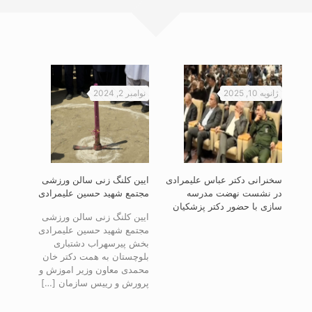
ژانویه 10, 2025
نوامبر 2, 2024
نوامبر 2
سخنرانی دکتر عباس علیمرادی
ایین کلنگ زنی سالن ورزشی
آیین
در نشست نهضت مدرسه
مجتمع شهید حسین علیمرادی
خواب
سازی با حضور دکتر پزشکیان
علیم
ایین کلنگ زنی سالن ورزشی
مجتمع شهید حسین علیمرادی
ایین
تر
بخش پیرسهراب دشتباری
خواب
در
بلوچستان به همت دکتر خان
علیم
رم
محمدی معاون وزیر اموزش و
پیرس
پرورش و رییس سازمان
[…]
به ه
سیدا
سازم