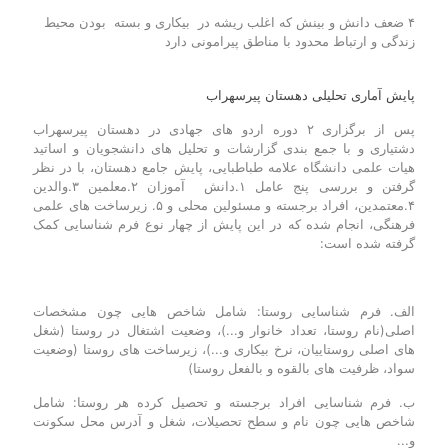
۴ ضعف دانش و بینش که اغلب ریشه در بیکاری و بسته بودن محیط
زندگی و ارتباط محدود با مناطق پیرامونی دارد
پایش آماری تحلیلی دهستان پیرسهراب
پس از برگزاری ۲ دوره اردو های جهادی در دهستان پیرسهراب
دشتیاری و با جمع بندی گزارشات و تحلیل های دانشجویان و اساتید
هیات علمی دانشگاه علامه طباطبایی، پایش جامع دهستان، با در نظر
گرفتن و بررسی پنج عامل ۱.دانش آموزان ۲.معلمین ۳.والدین
۴.معتمدین، افراد برجسته و مسئولین محلی و ۵. زیرساخت های علمی
فرهنگی، انجام شده که در این پایش از چهار نوع فرم شناسایی کمک
گرفته شده است:
الف. فرم شناسایی روستا: شامل شاخص هایی چون مشخصات
اصلی(نام روستا، تعداد خانوار و...)، وضعیت اشتغال در روستا (شغل
های اصلی روستاییان، نرخ بیکاری و...)، زیرساخت های روستا (وضعیت
سواد، ظرفیت های بالقوه و بالفعل روستا)
ب. فرم شناسایی افراد برجسته و تحصیل کرده هر روستا: شامل
شاخص هایی چون نام و سطح تحصیلات، شغل و آدرس محل سکونت
و...