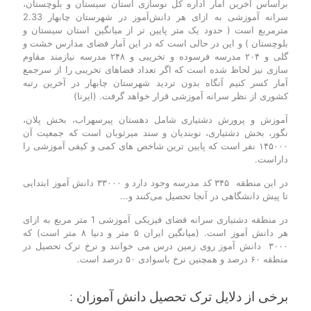
براساس آخرین آمار اداره کل نوسازی استان سیستان و بلوچستان،
سرانه آموزشی به ازای هر دانش‌آموز در شهرستان چابهار 2.33
مترمربع است ( حدود یک متر پایین تر از میانگین استان سیستان و
بلوچستان ) و این در حالی است که در این آمار فضای مدارس خشت و
گلی و ۲۰۴ مدرسه فرسوده و تخریبی و ۲۴۸ مدرسه نیازمند مقاوم
سازی نیز لحاظ شده است که اگر تعداد فضاهای تخریبی را از سرجمع
آمار کسر کنیم آنگاه بدون تردید شهرستان چابهار در آخرین رتبه
کشوری از نظر سرانه آموزشی قرار خواهد گرفت. (ایرنا)
آموزش و پرورش دشتیاری شامل دهستان پیرسهراب، بخش پلان،
نگور، بخش دشتیاری، نوبندیان و سند میرثوبان است که جمعیت آن
۱۴۵۰۰۰ نفر است که پایین ترین شاخص های کمی و کیفی آموزشی را
داراست.
در این منطقه ۳۴۵ کد مدرسه وجود دارد و ۳۳۰۰۰ دانش آموز ابتدایی
تا پیش دانشگاهی در آنجا تحصیل می‌کنند و...
در منطقه دشتیاری سرانه فضای فیزیکی آموزشی 1 متر مربع به ازای
هر دانش آموز است. (میانگین ایران ۵ متر و دنیا ۸ متر است) که
۳۰۰۰ دانش آموز روی زمین درس می خوانند و نرخ ترک تحصیل در
منطقه ۶۰ درصد و همچنین نرخ باسوادی ۵۰ درصد است.
برخی از دلایل ترک تحصیل دانش آموزان :